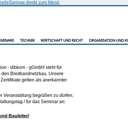
zeile
Springe direkt zum Menü
EMINARE
TECHNIK
WIRTSCHAFT UND RECHT
ORGANISATION UND 
ion - dibkom - gGmbH steht für
um den Breitbandnetzbau. Unsere
Zertifikate gelten als anerkannter
er Veranstaltung begrüßen zu dürfen.
taltungstag / für das Seminar an:
nd Bauleiter/