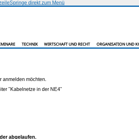
zeile
Springe direkt zum Menü
EMINARE
TECHNIK
WIRTSCHAFT UND RECHT
ORGANISATION UND 
nar anmelden möchten.
ter "Kabelnetze in der NE4"
ider abgelaufen.